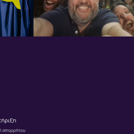
τήριξη
κή απορρήτου