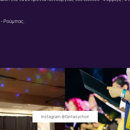
- Ρούμπας.
Instagram @fantasychoir