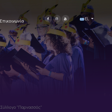
Επιλέξτε τη γλώσσα 
EL
Επικοινωνία
ό Σύλλογο "Παρνασσός"