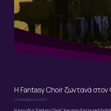
Η Fantasy Choir ζωντανά στον
14 Δεκεμβρίου 2022
Η χορωδία "Fantasy Choir" live στην Επετειακή Εκδ