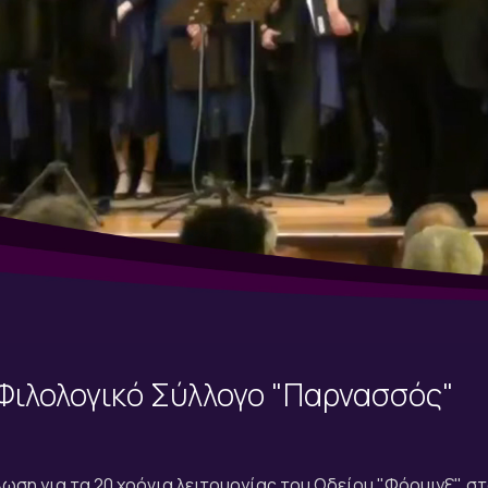
 Φιλολογικό Σύλλογο "Παρνασσός"
ήλωση για τα 20 χρόνια λειτουργίας του Ωδείου "Φόρμιγξ", 