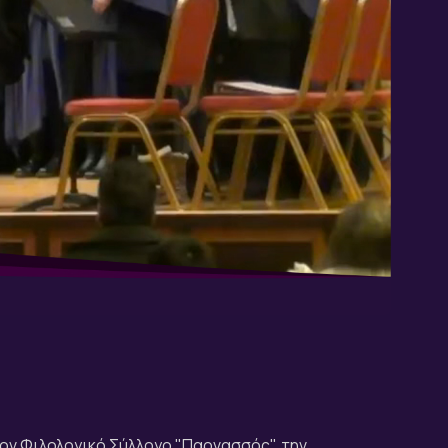
στον Φιλολογικό Σύλλογο "Παρνασσός", την