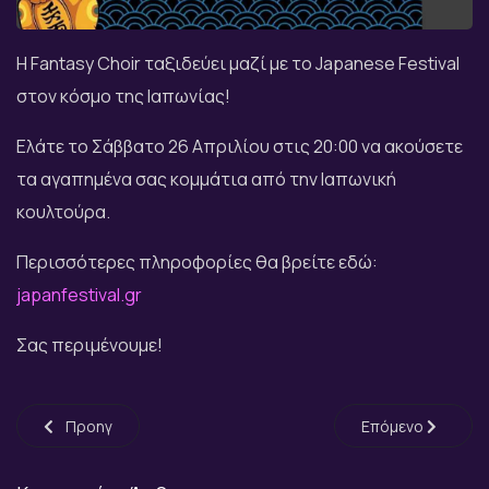
Η Fantasy Choir ταξιδεύει μαζί με το Japanese Festival
στον κόσμο της Ιαπωνίας!
Ελάτε το Σάββατο 26 Απριλίου στις 20:00 να ακούσετε
τα αγαπημένα σας κομμάτια από την Ιαπωνική
κουλτούρα.
Περισσότερες πληροφορίες θα βρείτε εδώ:
japanfestival.gr
Σας περιμένουμε!
Προηγούμενο άρθρο: Τραγουδώντας & Ροκάροντας... Γράψαμ
Επόμενο άρθρο: P
Προηγ
Επόμενο