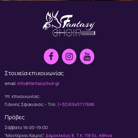
Στοιχεία επικοινωνίας
email:
info@fantasychoir.gr
Υπ. επικοινωνίας:
Γιάννης Σφακιανός - Tηλ:
(+30)6945717686
Πρόβες
Σάββατο 16:00-19:00
"Μοντέρνοι Καιροί",
Δαμοκλεόυς 8, Τ.Κ. 118 54, Αθήνα