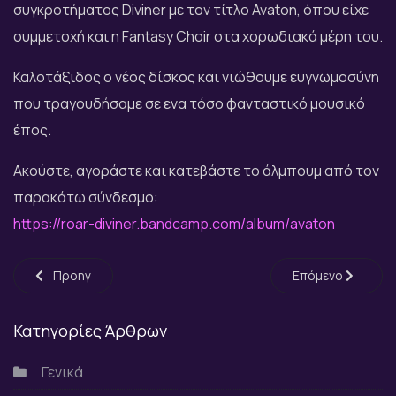
συγκροτήματος Diviner με τον τίτλο Avaton, όπου είχε
συμμετοχή και η Fantasy Choir στα χορωδιακά μέρη του.
Καλοτάξιδος ο νέος δίσκος και νιώθουμε ευγνωμοσύνη
που τραγουδήσαμε σε ενα τόσο φανταστικό μουσικό
έπος.
Ακούστε, αγοράστε και κατεβάστε το άλμπουμ από τον
παρακάτω σύνδεσμο:
https://roar-diviner.bandcamp.com/album/avaton
Προηγούμενο άρθρο: Captain Hawk - Ghosts Of The Sea
Επόμενο άρθρο:
Προηγ
Επόμενο
Κατηγορίες Άρθρων
Γενικά